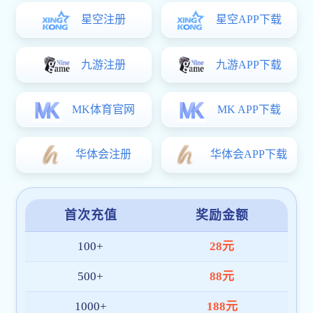
万欧元
本文将围绕马德里竞技全力以赴争取冈萨雷斯转会总
价2500万欧元的消息进行深入探讨。首先，文章将分
析冈萨雷斯的个人能力及其在球队中的潜在作用。其
次，我们将讨论马竞为何选择冈萨雷斯作为引援目
标，包括他与俱乐部战术的契合度。第三部分将重点
关注转会市场的动态以及2500万欧元这一价格是否合
理，最后我们还会探讨此笔交易对马竞未来发展的可
能影响。通过这四个方面的分析，希望能够全面展现
这一转会事件的重要性及其背后的深意。
1、冈萨雷斯个人能力分析