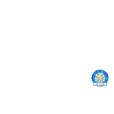
新活力，提高士气，并促进队内竞争氛围。
最后，从市场角度出发，冈萨雷斯已经在国内外赛事
中展现出良好的发展潜力，使其成为多个俱乐部争夺
的对象。因此，对于马竞而言，在这个节点争取到
他，不仅可以进一步巩固自身实力，也有助于提升俱
乐部品牌形象与吸引更多优秀球员加盟。
3、转会市场动态及价格合理性
当前欧洲足坛转会市场活跃，各大俱乐部都在积极寻
求补强，而2500万欧元对于一个有潜力且已经初露锋
芒的新星来说，其实并不是过高。在最近几个赛季，
不少年轻球员因突出的表现而被以更高价位出售，这
也反映了如今市场对人才价值评估的一种趋势。
同时，由于受到金融公平法案等因素影响，各大俱乐