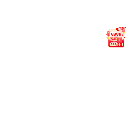
另一方面，可以通过分阶段实施计划来减少风险。例
如，可以先给予卡里克一定时期尝试，而与此同时开
始接触潜在候选人的谈判，以便于待时而动，不至于
陷入被动局面。一旦发现情况未见好转，就可以及时
采取措施，以保障赛事成绩及球迷期望不受影响。
最后，在沟通上下功夫也是非常重要的一环。俱乐部
管理层应加强与球员及媒体间的信息交流，让大家理
解这一决策背后的意图。同时，也要向外界传达出一
种明确的信息：无论选择何种方案，我们始终以提升
俱乐部竞争力为目标，这样才能赢得广泛信任与支
持。
总结：