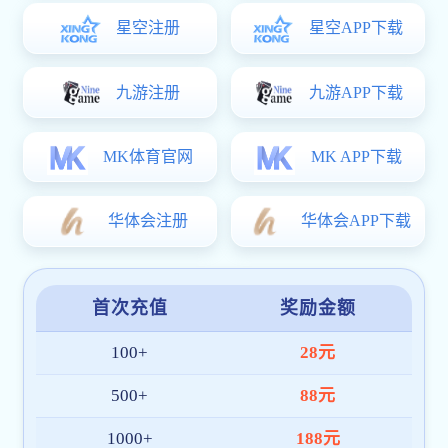
聘顶级教练
近年来，曼联的教练人选不断引发球迷和媒体的关
注。内维尔最近表示支持卡里克留任，但同时也强调
曼联应该聘请顶级教练。这一表态不仅透露出对卡里
克执教能力的认可，同时也反映了外界对曼联未来发
展的期望。在这篇文章中，我们将从内维尔的观点出
发，详细分析他支持卡里克留任的原因、对顶级教练
的期待、当前球队面临的挑战，以及如何实现这两者
之间的平衡。通过这些分析，希望能更深入地理解曼
联在新赛季中的战略布局。
1、内维尔支持卡里克留任的原因