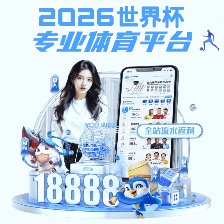
注册入口
6686体育首页
—— 比赛