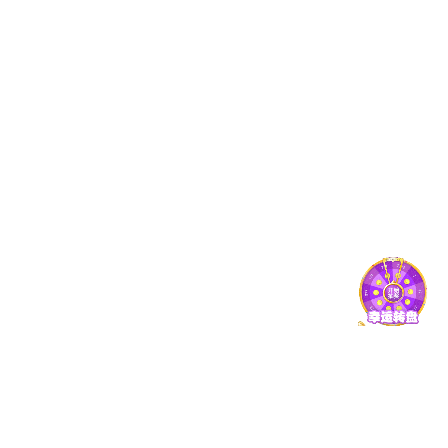
术已经无法满足需求。顶级教练往往具备独特战术理
念，他们可以根据不同对手灵活调整阵型，从而提高
球队胜率。因此，即使内部有较好的人选，也应考虑
外部优秀资源，以便于实现最佳效果。
3、当前球队面临的挑战
目前，曼联正面临多方面挑战，这也是为何必须认真
考虑教练人选的重要原因之一。从竞技状态来看，球
队最近几场比赛表现起伏不定，这让球迷倍感失望，
因此急需一位能够迅速改变局面的主帅来稳住军心。
另外，在人员配置方面，目前队伍中存在一些位置上
的薄弱环节。例如，中场控制能力不足以及防线的不
稳定，都亟待解决。而这些问题往往需要一位具有深
厚战术功底与管理才能的主帅来统筹安排，实现优化