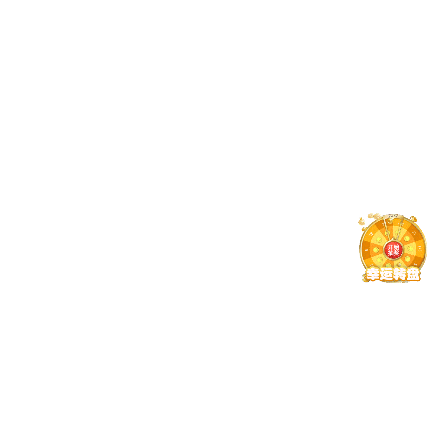
最后，詹姆斯还建议利用团队合作来加强对于SGA等
难缠角色球员的封锁。他呼吁队友们在关键时刻协同
作战，相互补位，共同形成合围之势，让SGA在进攻
端陷入被动。这种团队意识是成功限制任何明星球员
的重要因素。
3、防守策略的重要性
制定有效的防守策略对于任何球队来说都是至关重要
的一环，因为这直接影响到比赛结果。当球队能够有
效地限制住对方核心球员的时候，他们获胜几率自然
会提升。特别是在季后赛这样的高压环境中，每一个
回合都可能决定最终胜负，因此必须做好充分准备。
除了针对个别明星球员制定专门策略外，更应该注重
整体团队协作。在比赛过程中，应根据场上形势及时