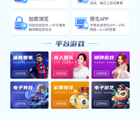
2、对职业生涯影响
对于年轻球员而言，像斯塔赫这样的重伤无疑是职业
生涯中的重大打击。在竞技体育领域，运动员必须保
持良好的身体状态，一旦出现重大损伤，很可能会影
响他们之后的发展轨迹。
首先，从技术层面来看，长期缺席比赛意味着他失去
了宝贵的锻炼机会。在恢复期间，他将无法参加训练
和比赛，不仅难以提升个人能力，还有可能因体能下
降而被教练遗忘。此外，如果复出后不能迅速找回状
态，将会直接影响他在球队中的地位和信任度。
其次，从心理层面来看，这类重伤也极易导致运动员
产生恐惧心理。他们可能会因为害怕再次受伤而在场