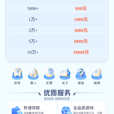
体素质，也反映了他良好的心理状态。经过长期适应
美职联后，梅西逐渐找到了最佳节奏，以至于能频繁
地打破对方防线。
在与不同对手交锋时，梅西展现出了极强的适应能
力，无论是面对高压防守还是快速反击，他都能游刃
有余。这种状态提升了他的自信心，使得每一次触球
都充满威胁。此外，他与队友之间默契配合也越来越
流畅，为球队创造了更多机会。
这种火热的竞技状态无疑是梅西职业生涯的一次新高
峰。在过去的一段时间里，他不仅仅是一个进攻者，
更成为了全队战术运转的重要核心。这种角色转变使
得他能够更加全面地参与到比赛中，提升球队整体实
力。