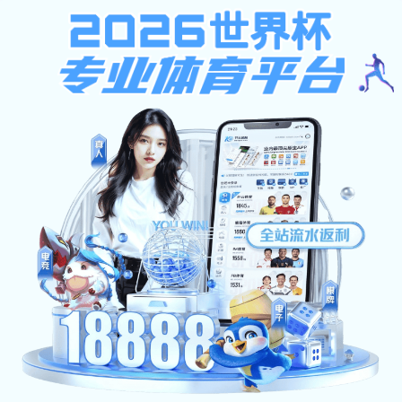
注册入口
6686体育首页
—— 比赛