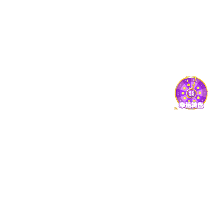
阶段时，他常常能够凭借冷静和经验做出正确决策，
从而改变比赛走势。这样的技术特点，让他在美职联
赛场上依然显得不可阻挡。
3、对球队的重要影响
作为球队核心成员之一，梅西对于整个团队来说意义
重大。他不仅仅是一个优秀射手，更是一位激励者。
在他的带领下，全队士气明显提升，这种正能量感染
着身边每一个人。球队上下都因为他的存在而焕发新
的活力。
此外，梅西丰富的大赛经验也帮助年轻球员成长。在
训练和比赛中，他常常与年轻小将交流分享心得，为
他们提供指导。这种无私奉献精神，不仅培养了一批
优秀的新秀，也提高了整个团队协作水平。