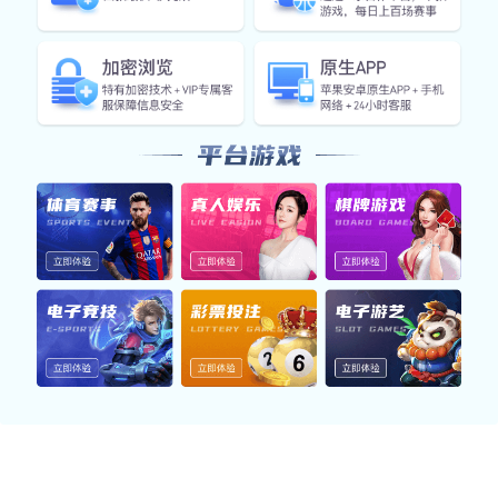
2、独特技术特点展示
梅西以其精湛的技术闻名于世，在美职联同样如此。
他独特的盘带能力和敏捷的脚下技巧，使得对手难以
预测他的行动方向。在最近几场比赛中，我们看到他
多次通过个人突破撕开对方防线，助攻或直接进球。
除了速度与灵活性外，梅西还拥有精准而富有创意的
传球能力。他能够准确判断队友的位置，并给出恰到
好处的传球，使得进攻更具威胁性。在与其他攻击手
配合时，他总能找到最优解，将团队配合发挥到极
致。
值得一提的是，梅西对于场上局势变化敏锐且迅速反
应，这也是其成功的重要因素之一。当比赛进入关键