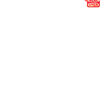
大俱乐部纷纷引入豪华阵容，这将进一步提升赛事竞
争水平，而这些变化也会间接促进梅西表现出色。
最后，我们期待未来看到一个更加成熟、更具统治力
的梅西。他不仅会继续书写自己的传奇，还可能将美
职联推向新的高度，使其成为全球足球爱好者关注的
重要赛事之一。
总结：
综上所述，梅西在美职联中的火热状态体现了其强大
的个人实力及影响力。从竞技状态到技术特点，再到
对团队的重要性，以及未来的发展潜力，都显示出这
位足球巨星依旧处于巅峰之上。作为一名传奇人物，
他用实际行动证明自己仍然可以引领潮流，为无数球
迷带来快乐与惊喜。